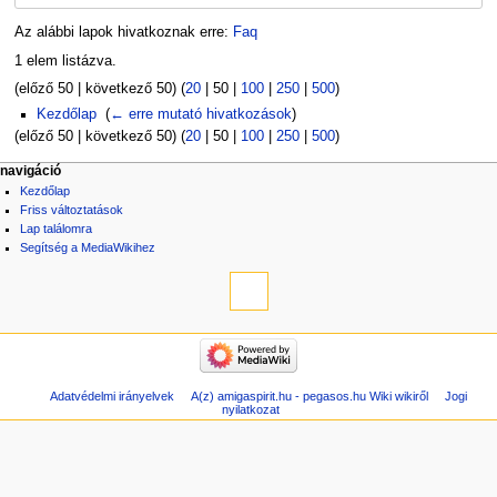
Az alábbi lapok hivatkoznak erre:
Faq
1 elem listázva.
(
előző 50
|
következő 50
) (
20
|
50
|
100
|
250
|
500
)
Kezdőlap
‎
(
← erre mutató hivatkozások
)
(
előző 50
|
következő 50
) (
20
|
50
|
100
|
250
|
500
)
navigáció
Kezdőlap
Friss változtatások
Lap találomra
Segítség a MediaWikihez
Adatvédelmi irányelvek
A(z) amigaspirit.hu - pegasos.hu Wiki wikiről
Jogi
nyilatkozat