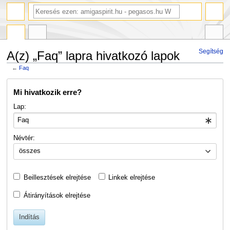
Segítség
A(z) „Faq” lapra hivatkozó lapok
←
Faq
Ugrás
Ugrás
Mi hivatkozik erre?
a
a
navigációhoz
kereséshez
Lap:
Névtér:
összes
Beillesztések elrejtése
Linkek elrejtése
Átirányítások elrejtése
Indítás