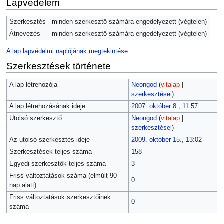
Lapvédelem
Szerkesztés
minden szerkesztő számára engedélyezett (végtelen)
Átnevezés
minden szerkesztő számára engedélyezett (végtelen)
A lap lapvédelmi naplójának megtekintése.
Szerkesztések története
A lap létrehozója
Neongod
(
vitalap
|
szerkesztései
)
A lap létrehozásának ideje
2007. október 8., 11:57
Utolsó szerkesztő
Neongod
(
vitalap
|
szerkesztései
)
Az utolsó szerkesztés ideje
2009. október 15., 13:02
Szerkesztések teljes száma
158
Egyedi szerkesztők teljes száma
3
Friss változtatások száma (elmúlt 90
0
nap alatt)
Friss változtatások szerkesztőinek
0
száma