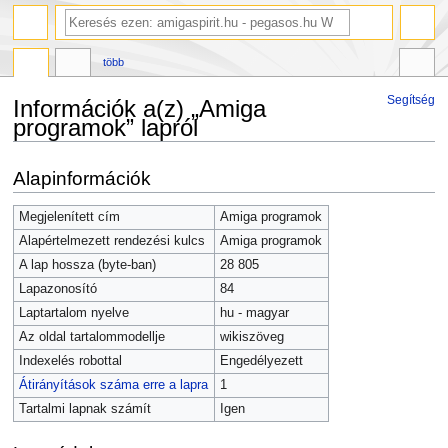
több
Segítség
Információk a(z) „Amiga
programok” lapról
Ugrás
Ugrás
Alapinformációk
a
a
navigációhoz
kereséshez
Megjelenített cím
Amiga programok
Alapértelmezett rendezési kulcs
Amiga programok
A lap hossza (byte-ban)
28 805
Lapazonosító
84
Laptartalom nyelve
hu - magyar
Az oldal tartalommodellje
wikiszöveg
Indexelés robottal
Engedélyezett
Átirányítások száma erre a lapra
1
Tartalmi lapnak számít
Igen