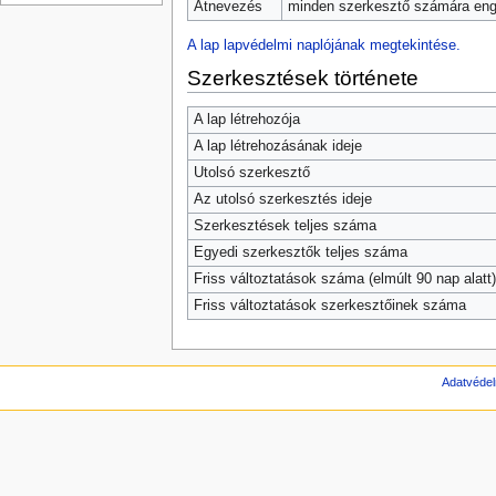
Átnevezés
minden szerkesztő számára enge
A lap lapvédelmi naplójának megtekintése.
Szerkesztések története
A lap létrehozója
A lap létrehozásának ideje
Utolsó szerkesztő
Az utolsó szerkesztés ideje
Szerkesztések teljes száma
Egyedi szerkesztők teljes száma
Friss változtatások száma (elmúlt 90 nap alatt)
Friss változtatások szerkesztőinek száma
Adatvédel