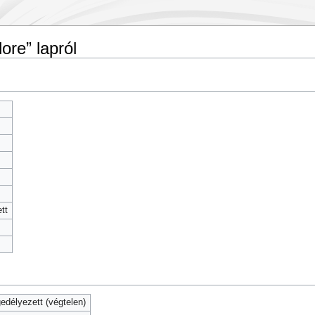
re” lapról
tt
délyezett (végtelen)