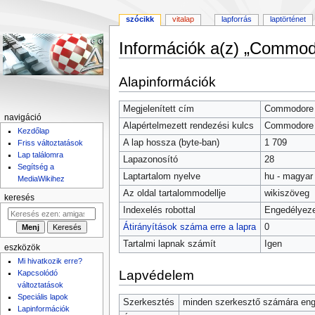
szócikk
vitalap
lapforrás
laptörténet
Információk a(z) „Commodo
Ugrás
Ugrás
Alapinformációk
a
a
navigációhoz
kereséshez
Megjelenített cím
Commodore
navigáció
Alapértelmezett rendezési kulcs
Commodore
Kezdőlap
A lap hossza (byte-ban)
1 709
Friss változtatások
Lap találomra
Lapazonosító
28
Segítség a
Laptartalom nyelve
hu - magyar
MediaWikihez
Az oldal tartalommodellje
wikiszöveg
keresés
Indexelés robottal
Engedélyeze
Átirányítások száma erre a lapra
0
Tartalmi lapnak számít
Igen
eszközök
Mi hivatkozik erre?
Lapvédelem
Kapcsolódó
változtatások
Speciális lapok
Szerkesztés
minden szerkesztő számára enge
Lapinformációk