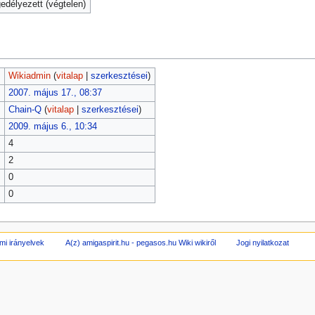
délyezett (végtelen)
Wikiadmin
(
vitalap
|
szerkesztései
)
2007. május 17., 08:37
Chain-Q
(
vitalap
|
szerkesztései
)
2009. május 6., 10:34
4
2
0
0
mi irányelvek
A(z) amigaspirit.hu - pegasos.hu Wiki wikiről
Jogi nyilatkozat