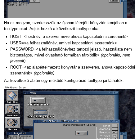
Ha ez megvan, szerkesszük az újonan létrejött könyvtár ikonjában a
tooltype-okat. Adjuk hozzá a következő tooltype-okat:
HOST=<hostnév, a szerver neve ahova kapcsolódni szeretnénk>
USER=<a felhasználónév, amivel kapcsolódni szeretnénk>
PASSWORD=<a felhasználónévhez tartozó jelszó, használata nem
biztonságos, mivel olvasható formában tárolódik>
(opcionális, nem
javasolt)
ROOT=<az alapértelmezett könyvtár a szerveren, ahova kapcsolódni
szeretnénk>
(opcionális)
Az következő ábrán egy működő konfiguráció tooltype-jai láthatók.