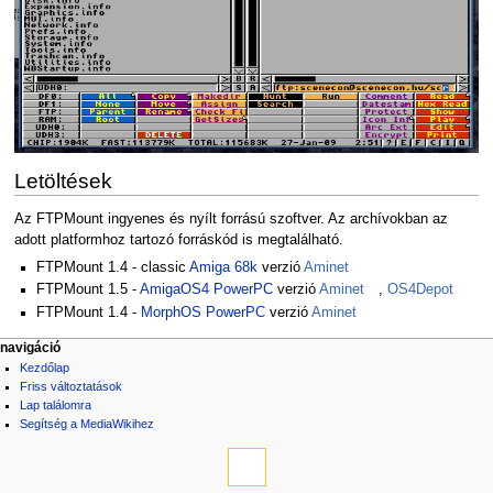
Letöltések
Az FTPMount ingyenes és nyílt forrású szoftver. Az archívokban az
adott platformhoz tartozó forráskód is megtalálható.
FTPMount 1.4 - classic
Amiga
68k
verzió
Aminet
FTPMount 1.5 -
AmigaOS4
PowerPC
verzió
Aminet
,
OS4Depot
FTPMount 1.4 -
MorphOS
PowerPC
verzió
Aminet
navigáció
Kezdőlap
Friss változtatások
Lap találomra
Segítség a MediaWikihez