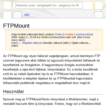
több
FTPMount
A lap korábbi változatát látod, amilyen
Chain-Q
(
vitalap
|
szerkesztései
)
2009. május 5., 21:04-kor történt szerkesztése után volt.
(link it even
more, bitch)
(
eltér
)
← Régebbi változat
| Aktuális változat (eltér) | Újabb változat→
(eltér)
Ugrás
Ugrás
Az FTPMount egy olyan hálózati segédprogram, amivel bármilyen FTP
a
a
szervert (egyszerre akár többet is) egyszerű könyvtárként láthatunk és
navigációhoz
kereséshez
kezelhetünk az Amigánkon. A hagyományos Amigás eszközökkel
kezelhetjük a rajta lévő fájlokat, könyvtárakat. Ez a leírás kezdőknek
szól és az induló lépéseket írja le az FTPMount használatában. A
későbbiekben a telepítés lépései és az FTPMounttal kapcsolatos
felhasználói problémák megoldása is megtalálható lesz majd itt.
Használat
Nyissuk meg az FTPMount/Hosts könyvtárat a Workbenchen, majd a
menüből hozzunk létre új könyvtárat. Fontos, hogy ezt a Workbenchből