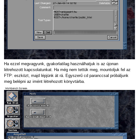
Ha ezzel megvagyunk, gyakorlatilag használhatjuk is az újonan
létrehozott kapcsolatunkat. Ha még nem tettük meg, mountoljuk fel az
FTP: eszközt, majd lépjünk át rá. Egyszerű cd paranccsal próbáljunk
meg belépni az imént létrehozott könyvtárba.