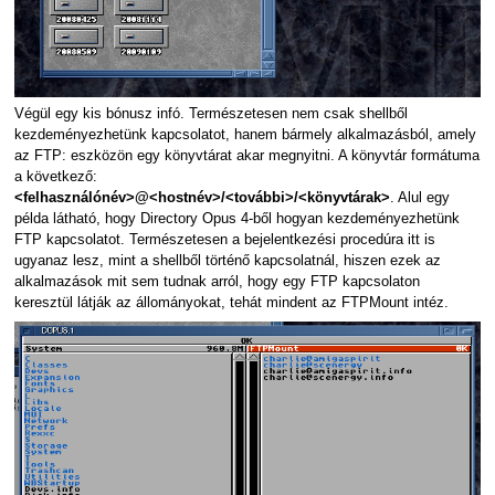
Végül egy kis bónusz infó. Természetesen nem csak shellből
kezdeményezhetünk kapcsolatot, hanem bármely alkalmazásból, amely
az FTP: eszközön egy könyvtárat akar megnyitni. A könyvtár formátuma
a következő:
<felhasználónév>@<hostnév>/<további>/<könyvtárak>
. Alul egy
példa látható, hogy Directory Opus 4-ből hogyan kezdeményezhetünk
FTP kapcsolatot. Természetesen a bejelentkezési procedúra itt is
ugyanaz lesz, mint a shellből történő kapcsolatnál, hiszen ezek az
alkalmazások mit sem tudnak arról, hogy egy FTP kapcsolaton
keresztül látják az állományokat, tehát mindent az FTPMount intéz.