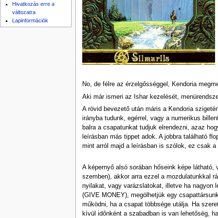
Hivatkozás erre a
változatra
Lapinformációk
No, de félre az érzelgősséggel, Kendoria megme
Aki már ismeri az Ishar kezelését, menürendsze
A rövid bevezető után máris a Kendoria szigetén
irányba tudunk, egérrel, vagy a numerikus billen
balra a csapatunkat tudjuk elrendezni, azaz hogy
leírásban más tippet adok. A jobbra található fl
mint arról majd a leírásban is szólok, ez csak a
A képernyő alsó sorában hőseink képe látható,
szemben), akkor arra ezzel a mozdulatunkkal rá 
nyilakat, vagy varázslatokat, illetve ha nagyo
(GIVE MONEY), megölhetjük egy csapattársunkat 
működni, ha a csapat többsége utálja. Ha szere
kívül időnként a szabadban is van lehetőség, h