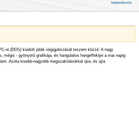
bejelentkezés
s PC-re (DOS) kiadott játék végigjátszását teszem közzé. A nagy
s, mégis - gyönyörű grafikája, és hangulatos hangeffektjei a mai napig
tam. Azóta kisebb-nagyobb megszakításokkal újra, és újra