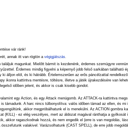
ntése vár ránk!
rét, annak itt van rögtön a
végigjátszás
.
 találjuk magunkat. Mielőtt bármit is kezdenénk, érdemes szemügyre vennünk 
tyűzettel. Érdemes mindig figyelni a képernyő jobb felső sarkában található é
 ki álljon elöl, és ki hátrább. Értelemszerűen az erős páncélzattal rendelkező
oppy ikonra kattintva mentésre, töltésre, illetve a játék újrakezdésére van le
 legelső időben jelent, és akkor is csak kisebb gondot.
 valamint egy Action, és egy Attack menügomb. Az ATTACK-ra kattintva megsu
is támadunk. A harc nincs túlbonyolítva: valós időben támad az ellen, és mi 
n legyengültünk, akkor megpróbálhatunk el is menekülni. Az ACTION gombra k
(KILL) - ez elég veszélyes, mert az áldozat magával ránthatja a gyilkosát i
tik, akkor ragaszkodnak hozzá, és nem engedik el (erre is van megoldás, l
a összefutunk valakivel. Varázsolhatunk (CAST SPELL), de erre jobb megold