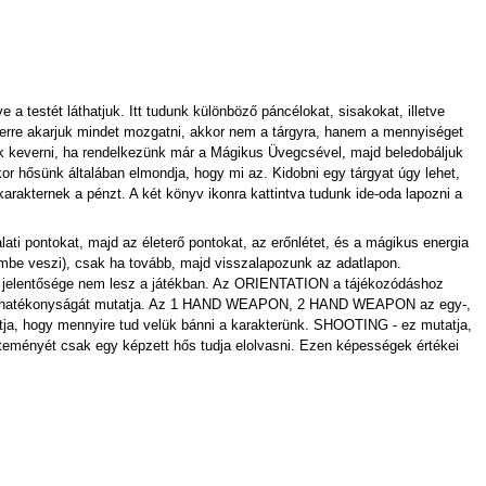
 a testét láthatjuk. Itt tudunk különböző páncélokat, sisakokat, illetve
zerre akarjuk mindet mozgatni, akkor nem a tárgyra, hanem a mennyiséget
 tudunk keverni, ha rendelkezünk már a Mágikus Üvegcsével, majd beledobáljuk
or hősünk általában elmondja, hogy mi az. Kidobni egy tárgyat úgy lehet,
rakternek a pénzt. A két könyv ikonra kattintva tudunk ide-oda lapozni a
talati pontokat, majd az életerő pontokat, az erőnlétet, és a mágikus energia
lembe veszi), csak ha tovább, majd visszalapozunk az adatlapon.
i jelentősége nem lesz a játékban. Az ORIENTATION a tájékozódáshoz
segély hatékonyságát mutatja. Az 1 HAND WEAPON, 2 HAND WEAPON az egy-,
tja, hogy mennyire tud velük bánni a karakterünk. SHOOTING - ez mutatja,
jteményét csak egy képzett hős tudja elolvasni. Ezen képességek értékei