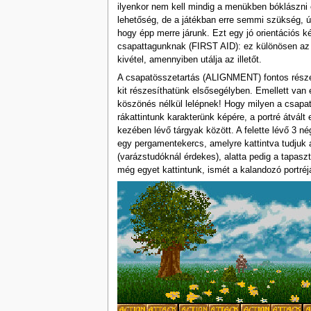
ilyenkor nem kell mindig a menükben bóklászni 
lehetőség, de a játékban erre semmi szükség, ú
hogy épp merre járunk. Ezt egy jó orientációs k
csapattagunknak (FIRST AID): ez különösen az e
kivétel, amennyiben utálja az illetőt.
A csapatösszetartás (ALIGNMENT) fontos része a 
kit részesíthatünk elsősegélyben. Emellett van 
köszönés nélkül lelépnek! Hogy milyen a csapat
rákattintunk karakterünk képére, a portré átvált
kezében lévő tárgyak között. A felette lévő 3 né
egy pergamentekercs, amelyre kattintva tudjuk a
(varázstudóknál érdekes), alatta pedig a tapaszt
még egyet kattintunk, ismét a kalandozó portréjá