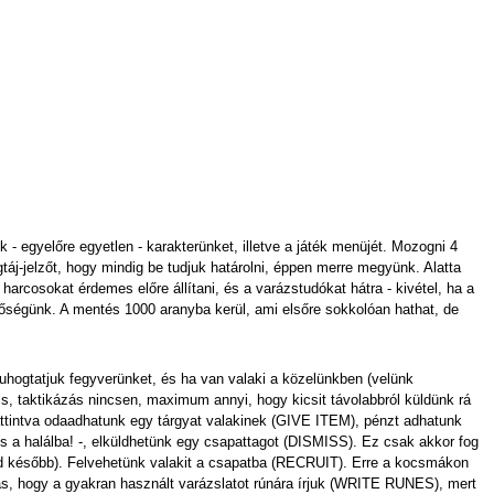
- egyelőre egyetlen - karakterünket, illetve a játék menüjét. Mozogni 4
gtáj-jelzőt, hogy mindig be tudjuk határolni, éppen merre megyünk. Alatta
 harcosokat érdemes előre állítani, és a varázstudókat hátra - kivétel, ha a
hetőségünk. A mentés 1000 aranyba kerül, ami elsőre sokkolóan hathat, de
hogtatjuk fegyverünket, és ha van valaki a közelünkben (velünk
is, taktikázás nincsen, maximum annyi, hogy kicsit távolabbról küldünk rá
attintva odaadhatunk egy tárgyat valakinek (GIVE ITEM), pénzt adhatunk
s a halálba! -, elküldhetünk egy csapattagot (DISMISS). Ez csak akkor fog
ásd később). Felvehetünk valakit a csapatba (RECRUIT). Erre a kocsmákon
ás, hogy a gyakran használt varázslatot rúnára írjuk (WRITE RUNES), mert