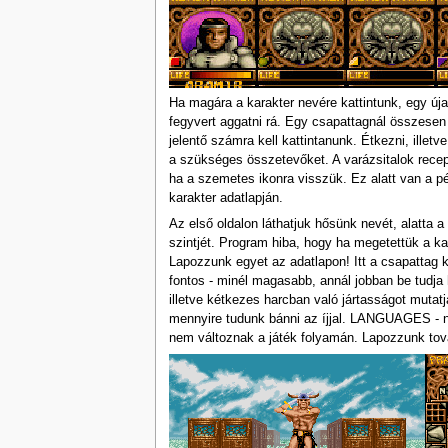
Ha magára a karakter nevére kattintunk, egy újab
fegyvert aggatni rá. Egy csapattagnál összesen
jelentő számra kell kattintanunk. Étkezni, illetv
a szükséges összetevőket. A varázsitalok recept
ha a szemetes ikonra visszük. Ez alatt van a pé
karakter adatlapján.
Az első oldalon láthatjuk hősünk nevét, alatta a 
szintjét. Program hiba, hogy ha megetettük a ka
Lapozzunk egyet az adatlapon! Itt a csapatta
fontos - minél magasabb, annál jobban be tud
illetve kétkezes harcban való jártasságot mut
mennyire tudunk bánni az íjjal. LANGUAGES - ne
nem változnak a játék folyamán. Lapozzunk tov