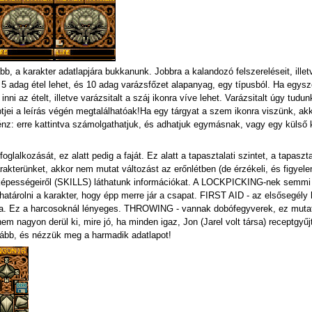
b, a karakter adatlapjára bukkanunk. Jobbra a kalandozó felszereléseit, illetve
 5 adag étel lehet, és 10 adag varázsfőzet alapanyag, egy típusból. Ha egys
e inni az ételt, illetve varázsitalt a száj ikonra víve lehet. Varázsitalt úgy
jei a leírás végén megtalálhatóak!Ha egy tárgyat a szem ikonra viszünk, akk
nz: erre kattintva számolgathatjuk, és adhatjuk egymásnak, vagy egy külső ka
foglalkozását, ez alatt pedig a faját. Ez alatt a tapasztalati szintet, a tapasz
rakterünket, akkor nem mutat változást az erőnlétben (de érzékeli, és figye
g képességeiről (SKILLS) láthatunk információkat. A LOCKPICKING-nek semm
ja határolni a karakter, hogy épp merre jár a csapat. FIRST AID - az első
atja. Ez a harcosoknál lényeges. THROWING - vannak dobófegyverek, ez muta
m nagyon derül ki, mire jó, ha minden igaz, Jon (Jarel volt társa) receptgyű
ább, és nézzük meg a harmadik adatlapot!