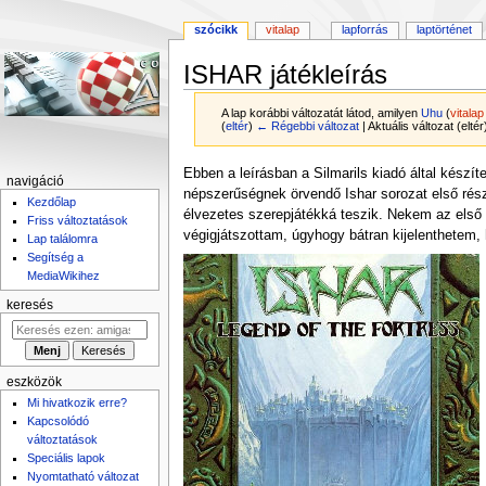
szócikk
vitalap
lapforrás
laptörténet
ISHAR játékleírás
A lap korábbi változatát látod, amilyen
Uhu
(
vitalap
(
eltér
)
← Régebbi változat
| Aktuális változat (elté
Ugrás
Ugrás
Ebben a leírásban a Silmarils kiadó által készí
navigáció
a
a
népszerűségnek örvendő Ishar sorozat első ré
Kezdőlap
navigációhoz
kereséshez
élvezetes szerepjátékká teszik. Nekem az első 
Friss változtatások
végigjátszottam, úgyhogy bátran kijelenthetem, 
Lap találomra
Segítség a
MediaWikihez
keresés
eszközök
Mi hivatkozik erre?
Kapcsolódó
változtatások
Speciális lapok
Nyomtatható változat