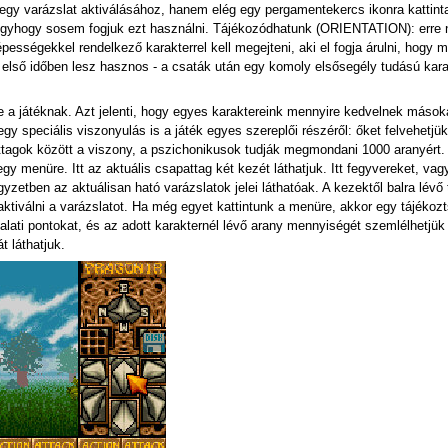
egy varázslat aktiválásához, hanem elég egy pergamentekercs ikonra kattinta
gyhogy sosem fogjuk ezt használni. Tájékozódhatunk (ORIENTATION): erre nag
épességekkel rendelkező karakterrel kell megejteni, aki el fogja árulni, hogy
lső időben lesz hasznos - a csaták után egy komoly elsősegély tudású karakt
játéknak. Azt jelenti, hogy egyes karaktereink mennyire kedvelnek másokat. 
egy speciális viszonyulás is a játék egyes szereplői részéről: őket felvehet
tagok között a viszony, a pszichonikusok tudják megmondani 1000 aranyért.
 egy menüre. Itt az aktuális csapattag két kezét láthatjuk. Itt fegyvereket, v
gyzetben az aktuálisan ható varázslatok jelei láthatóak. A kezektől balra lévő 
ktiválni a varázslatot. Ha még egyet kattintunk a menüre, akkor egy tájékozt
alati pontokat, és az adott karakternél lévő arany mennyiségét szemlélhetjük 
t láthatjuk.