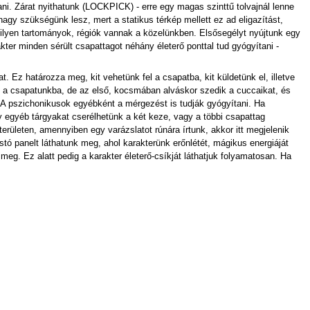
ni. Zárat nyithatunk (LOCKPICK) - erre egy magas szinttű tolvajnál lenne
y szükségünk lesz, mert a statikus térkép mellett ez ad eligazítást,
 milyen tartományok, régiók vannak a közelünkben. Elsősegélyt nyújtunk egy
er minden sérült csapattagot néhány életerő ponttal tud gyógyítani -
Ez határozza meg, kit vehetünk fel a csapatba, kit küldetünk el, illetve
jük a csapatunkba, de az első, kocsmában alváskor szedik a cuccaikat, és
 A pszichonikusok egyébként a mérgezést is tudják gyógyítani. Ha
agy egyéb tárgyakat cserélhetünk a két keze, vagy a többi csapattag
területen, amennyiben egy varázslatot rúnára írtunk, akkor itt megjelenik
stó panelt láthatunk meg, ahol karakterünk erőnlétét, mágikus energiáját
meg. Ez alatt pedig a karakter életerő-csíkját láthatjuk folyamatosan. Ha