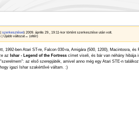
|
szerkesztései
)
2009. április 29., 19:11-kor történt szerkesztése után volt.
r) | Újabb változat→ (eltér)
tett, 1992-ben Atari ST-re, Falcon 030-ra, Amigára (500, 1200), Macintosra, é
sze az
Ishar - Legend of the Fortress
címet viseli, és bár van néhány hibája i
"szerelmem": az első szerepjáték, amivel anno még egy Atari STE-n találkoz
hogy igazi Ishar szakértővé váltam. :)