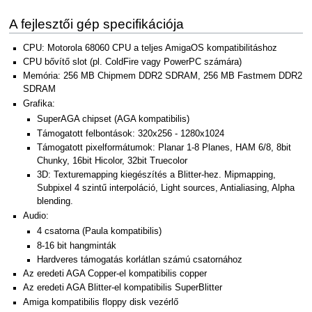
A fejlesztői gép specifikációja
CPU: Motorola 68060 CPU a teljes AmigaOS kompatibilitáshoz
CPU bővítő slot (pl. ColdFire vagy PowerPC számára)
Memória: 256 MB Chipmem DDR2 SDRAM, 256 MB Fastmem DDR2
SDRAM
Grafika:
SuperAGA chipset (AGA kompatibilis)
Támogatott felbontások: 320x256 - 1280x1024
Támogatott pixelformátumok: Planar 1-8 Planes, HAM 6/8, 8bit
Chunky, 16bit Hicolor, 32bit Truecolor
3D: Texturemapping kiegészítés a Blitter-hez. Mipmapping,
Subpixel 4 szintű interpoláció, Light sources, Antialiasing, Alpha
blending.
Audio:
4 csatorna (Paula kompatibilis)
8-16 bit hangminták
Hardveres támogatás korlátlan számú csatornához
Az eredeti AGA Copper-el kompatibilis copper
Az eredeti AGA Blitter-el kompatibilis SuperBlitter
Amiga kompatibilis floppy disk vezérlő