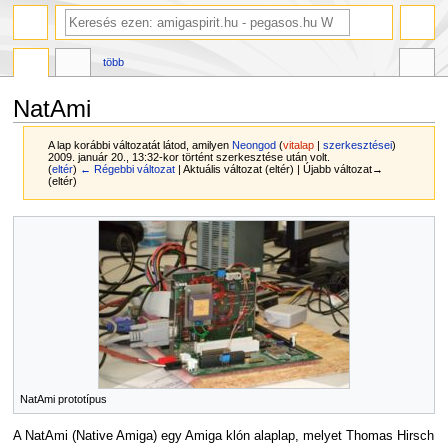
több
NatAmi
A lap korábbi változatát látod, amilyen
Neongod
(
vitalap
|
szerkesztései
)
2009. január 20., 13:32-kor történt szerkesztése után volt.
(
eltér
)
← Régebbi változat
| Aktuális változat (eltér) | Újabb változat→
(eltér)
Ugrás
Ugrás
a
a
navigációhoz
kereséshez
NatAmi prototípus
A NatAmi (Native Amiga) egy Amiga klón alaplap, melyet Thomas Hirsch