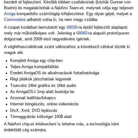
kezdett el fejleszteni. Később többen csatlakoztak (köztük Gunnar von
Boehn) és megalakították a NatAmi Team-et, melynek célja egy teljesen
Amiga
kompatibilis számítógép kifejlesztése. Egy olyan gépé, melyet a
Commodore
adhatott volna ki, ha nem megy csődbe.
A csapat korábban bemutatott egy
68030
-ra épülő fejlesztői alaplapot,
mely már működőképes volt. Jelenleg a
68060
-ra alapuló prototípuson
dolgoznak, amit 2009 első negyedévére ígérnek.
A végfelhasználóknak szánt változathoz a következő célokat tűzték ki
maguk elé:
Komplett Amiga egy chip-ben
Teljes Amiga kompatibilitás
Eredeti AmigaOS és alkalmazások futtathatósága
Régi játékok játszhatóak legyenek
Truecolor 24bit grafika és 16bit audio
Az AmigaOS-t 1mp alatt bootolja be
Azonnali leállítás/kikapcs
Internet böngészés, online videonézés
DivX, Xvid, DVD lejátszás
Tömeggyártás költségei 100$ alatt
A NatAmi chip-et értékesíteni is lehetne más, a technológia iránt
érdeklődő cég számára.