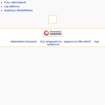
Friss változtatások
Lap találomra
Segítség a MediaWikihez
Adatvédelmi irányelvek
A(z) amigaspirit.hu - pegasos.hu Wiki wikiről
Jogi
nyilatkozat