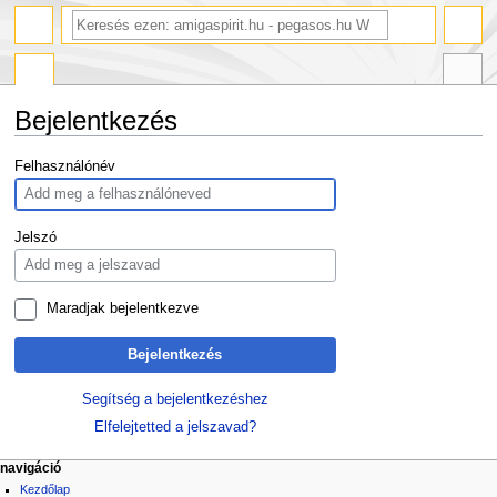
Bejelentkezés
Ugrás
Ugrás
Felhasználónév
a
a
navigációhoz
kereséshez
Jelszó
Maradjak bejelentkezve
Bejelentkezés
Segítség a bejelentkezéshez
Elfelejtetted a jelszavad?
navigáció
Kezdőlap