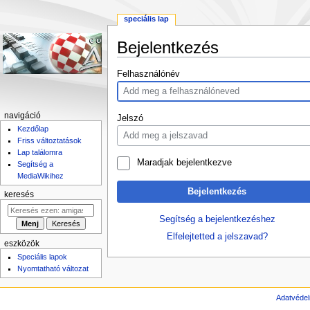
speciális lap
Bejelentkezés
Ugrás
Ugrás
Felhasználónév
a
a
navigációhoz
kereséshez
navigáció
Jelszó
Kezdőlap
Friss változtatások
Lap találomra
Maradjak bejelentkezve
Segítség a
MediaWikihez
Bejelentkezés
keresés
Segítség a bejelentkezéshez
Elfelejtetted a jelszavad?
eszközök
Speciális lapok
Nyomtatható változat
Adatvédel