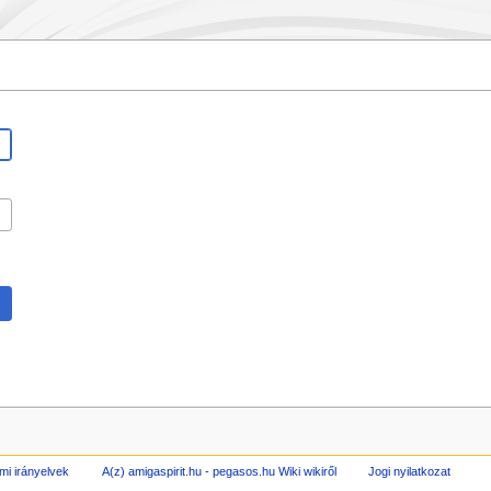
mi irányelvek
A(z) amigaspirit.hu - pegasos.hu Wiki wikiről
Jogi nyilatkozat