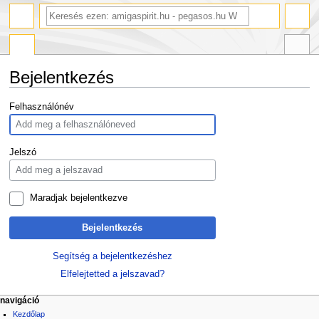
Bejelentkezés
Ugrás
Ugrás
Felhasználónév
a
a
navigációhoz
kereséshez
Jelszó
Maradjak bejelentkezve
Bejelentkezés
Segítség a bejelentkezéshez
Elfelejtetted a jelszavad?
navigáció
Kezdőlap