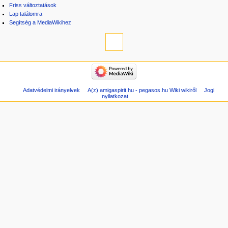
Friss változtatások
Lap találomra
Segítség a MediaWikihez
Adatvédelmi irányelvek
A(z) amigaspirit.hu - pegasos.hu Wiki wikiről
Jogi
nyilatkozat