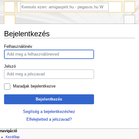
Bejelentkezés
Ugrás
Ugrás
Felhasználónév
a
a
navigációhoz
kereséshez
Jelszó
Maradjak bejelentkezve
Bejelentkezés
Segítség a bejelentkezéshez
Elfelejtetted a jelszavad?
navigáció
Kezdőlap