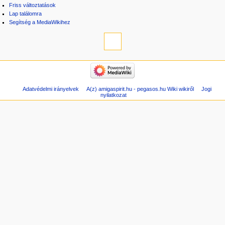
Friss változtatások
Lap találomra
Segítség a MediaWikihez
Adatvédelmi irányelvek
A(z) amigaspirit.hu - pegasos.hu Wiki wikiről
Jogi
nyilatkozat