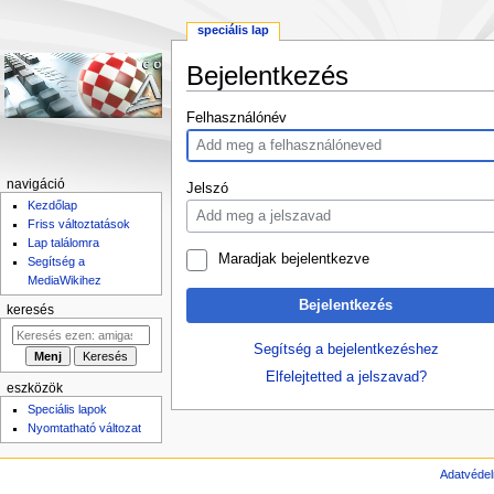
speciális lap
Bejelentkezés
Ugrás
Ugrás
Felhasználónév
a
a
navigációhoz
kereséshez
navigáció
Jelszó
Kezdőlap
Friss változtatások
Lap találomra
Maradjak bejelentkezve
Segítség a
MediaWikihez
Bejelentkezés
keresés
Segítség a bejelentkezéshez
Elfelejtetted a jelszavad?
eszközök
Speciális lapok
Nyomtatható változat
Adatvédel