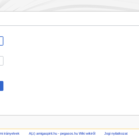
mi irányelvek
A(z) amigaspirit.hu - pegasos.hu Wiki wikiről
Jogi nyilatkozat