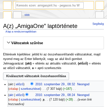
több
Segítség
A(z) „AmigaOne” laptörténete
A lap a rendszernaplókban
Ugrás
Ugrás
Változatok szűrése
a
a
navigációhoz
kereséshez
Eltérések kijelölése: jelöld ki az összehasonlítandó változatokat, majd
nyomd meg az Enter billentyűt, vagy az alul lévő gombot.
Jelmagyarázat:
(akt)
= eltérés az aktuális változattól,
(előző)
= eltérés
az előző változattól,
a
= apró szerkesztés
2010.
akt
előző
2010. szeptember 29., 08:32
‎
Neongod
szeptember
vitalap
szerkesztései
‎
7 307 bájt
+187
‎
29.
N
akt
előző
2010. szeptember 29., 08:24
‎
Neongod
i
vitalap
szerkesztései
‎
a
7 120 bájt
+28
‎
a-eon link
n
hozzaadva
c