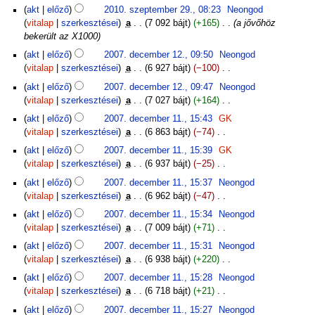
akt
előző
2010. szeptember 29., 08:23
‎
Neongod
s
vitalap
szerkesztései
‎
a
7 092 bájt
+165
‎
a jővőhöz
s
bekerült az X1000
z
2007.
e
akt
előző
2007. december 12., 09:50
‎
Neongod
december
r
vitalap
szerkesztései
‎
a
6 927 bájt
−100
‎
12.
k
N
akt
előző
2007. december 12., 09:47
‎
Neongod
e
i
vitalap
szerkesztései
‎
a
7 027 bájt
+164
‎
s
n
N
2007.
akt
előző
2007. december 11., 15:43
‎
GK
z
c
i
december
vitalap
szerkesztései
‎
a
6 863 bájt
−74
‎
t
s
n
11.
N
é
s
akt
előző
2007. december 11., 15:39
‎
GK
c
i
s
z
vitalap
szerkesztései
‎
a
6 937 bájt
−25
‎
s
n
i
e
N
s
akt
előző
2007. december 11., 15:37
‎
Neongod
c
ö
r
i
z
vitalap
szerkesztései
‎
a
6 962 bájt
−47
‎
s
s
k
n
e
N
s
s
akt
előző
2007. december 11., 15:34
‎
Neongod
e
c
r
i
z
z
vitalap
szerkesztései
‎
a
7 009 bájt
+71
‎
s
s
k
n
e
e
N
z
s
akt
előző
2007. december 11., 15:31
‎
Neongod
e
c
r
f
i
t
z
vitalap
szerkesztései
‎
a
6 938 bájt
+220
‎
s
s
k
o
n
é
e
N
z
s
akt
előző
2007. december 11., 15:28
‎
Neongod
e
g
c
s
r
i
t
z
vitalap
szerkesztései
‎
a
6 718 bájt
+21
‎
s
l
s
i
k
n
é
e
N
z
a
s
ö
akt
előző
2007. december 11., 15:27
‎
Neongod
e
c
s