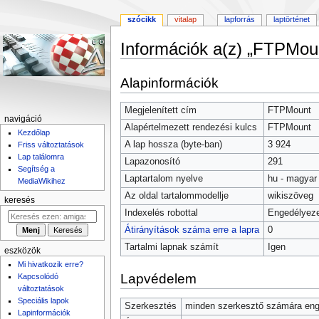
szócikk
vitalap
lapforrás
laptörténet
Információk a(z) „FTPMoun
Ugrás
Ugrás
Alapinformációk
a
a
navigációhoz
kereséshez
Megjelenített cím
FTPMount
navigáció
Alapértelmezett rendezési kulcs
FTPMount
Kezdőlap
A lap hossza (byte-ban)
3 924
Friss változtatások
Lap találomra
Lapazonosító
291
Segítség a
Laptartalom nyelve
hu - magyar
MediaWikihez
Az oldal tartalommodellje
wikiszöveg
keresés
Indexelés robottal
Engedélyeze
Átirányítások száma erre a lapra
0
Tartalmi lapnak számít
Igen
eszközök
Mi hivatkozik erre?
Lapvédelem
Kapcsolódó
változtatások
Speciális lapok
Szerkesztés
minden szerkesztő számára enge
Lapinformációk