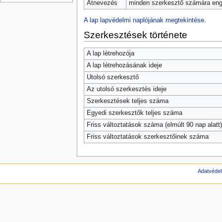
Átnevezés
minden szerkesztő számára enge
A lap lapvédelmi naplójának megtekintése.
Szerkesztések története
A lap létrehozója
A lap létrehozásának ideje
Utolsó szerkesztő
Az utolsó szerkesztés ideje
Szerkesztések teljes száma
Egyedi szerkesztők teljes száma
Friss változtatások száma (elmúlt 90 nap alatt)
Friss változtatások szerkesztőinek száma
Adatvédel