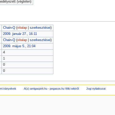
délyezett (végtelen)
Chain-Q
(
vitalap
|
szerkesztései
)
2009. január 27., 16:11
Chain-Q
(
vitalap
|
szerkesztései
)
2009. május 5., 21:04
4
1
0
0
mi irányelvek
A(z) amigaspirit.hu - pegasos.hu Wiki wikiről
Jogi nyilatkozat