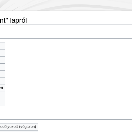
t” lapról
tt
délyezett (végtelen)