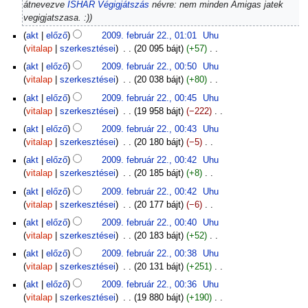
22.
átnevezve
ISHAR Végigjátszás
névre: nem minden Amigas jatek
c
vegigjatszasa. :)
s
akt
előző
2009. február 22., 01:01
‎
Uhu
s
vitalap
szerkesztései
‎
20 095 bájt
+57
‎
z
N
e
akt
előző
2009. február 22., 00:50
‎
Uhu
i
r
vitalap
szerkesztései
‎
20 038 bájt
+80
‎
n
k
N
akt
előző
2009. február 22., 00:45
‎
Uhu
c
e
i
vitalap
szerkesztései
‎
19 958 bájt
−222
‎
s
s
n
N
s
akt
előző
2009. február 22., 00:43
‎
Uhu
z
c
i
z
vitalap
szerkesztései
‎
20 180 bájt
−5
‎
t
s
n
e
N
é
s
akt
előző
2009. február 22., 00:42
‎
Uhu
c
r
i
s
z
vitalap
szerkesztései
‎
20 185 bájt
+8
‎
s
k
n
i
e
N
s
akt
előző
2009. február 22., 00:42
‎
Uhu
e
c
ö
r
i
z
vitalap
szerkesztései
‎
20 177 bájt
−6
‎
s
s
s
k
n
e
N
z
s
s
akt
előző
2009. február 22., 00:40
‎
Uhu
e
c
r
i
t
z
z
vitalap
szerkesztései
‎
20 183 bájt
+52
‎
s
s
k
n
é
e
e
N
z
s
akt
előző
2009. február 22., 00:38
‎
Uhu
e
c
s
r
f
i
t
z
vitalap
szerkesztései
‎
20 131 bájt
+251
‎
s
s
i
k
o
n
é
e
N
z
s
ö
akt
előző
2009. február 22., 00:36
‎
Uhu
e
g
c
s
r
i
t
z
s
vitalap
szerkesztései
‎
19 880 bájt
+190
‎
s
l
s
i
k
n
é