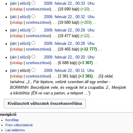
e
s
N
z
a
s
ö
akt
előző
2009. február 22., 00:33
‎
Uhu
e
c
s
r
z
i
t
l
z
s
vitalap
szerkesztései
‎
19 690 bájt
+10
‎
s
s
i
k
e
n
é
ó
e
s
N
z
s
ö
akt
előző
2009. február 22., 00:32
‎
Uhu
e
f
c
s
r
z
i
t
z
s
vitalap
szerkesztései
‎
19 680 bájt
+203
‎
s
o
s
i
k
e
n
é
e
s
N
z
g
s
ö
akt
előző
2009. február 22., 00:29
‎
Uhu
e
f
c
s
r
z
i
t
l
z
s
vitalap
szerkesztései
‎
19 477 bájt
+12
‎
s
o
s
i
k
e
n
é
a
e
s
N
z
g
s
ö
akt
előző
2009. február 22., 00:28
‎
Uhu
e
f
c
s
l
r
z
i
t
l
z
s
vitalap
szerkesztései
‎
19 465 bájt
+12 777
‎
s
o
s
i
ó
k
e
n
é
a
e
s
N
z
g
s
ö
akt
előző
2009. február 22., 00:20
‎
Uhu
e
f
c
s
l
r
z
i
t
l
z
s
vitalap
szerkesztései
‎
6 688 bájt
+3 307
‎
s
o
s
i
ó
k
e
n
é
a
e
s
N
z
g
s
ö
akt
előző
2009. február 22., 00:11
‎
Uhu
e
f
c
s
l
r
z
i
t
l
z
s
vitalap
szerkesztései
‎
3 381 bájt
+3 381
‎
Új oldal,
s
o
s
i
ó
k
e
n
é
a
e
s
tartalma: „1., Pár lépésre, velünk szemben áll egy ember -
z
g
s
ö
e
f
c
s
l
r
z
BORMINH. Beszéljünk vele, és vegyük fel a csapatba. 2., Menjünk
t
l
z
s
s
o
s
i
ó
k
e
a kikötőhöz (ÉK-re van a parton, a teleport ...”
é
a
e
s
z
g
s
ö
e
f
s
l
r
z
t
l
z
s
s
o
i
ó
k
e
é
a
e
s
z
g
ö
e
f
s
l
r
z
t
navigáció
l
s
s
o
i
ó
k
e
Kezdőlap
é
a
s
z
g
ö
e
f
Friss változtatások
s
l
z
t
l
s
s
Lap találomra
o
i
ó
e