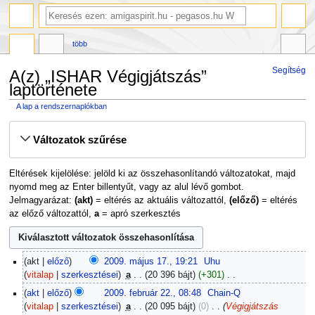
több
Segítség
A(z) „ISHAR Végigjátszás”
laptörténete
A lap a rendszernaplókban
Ugrás
Ugrás
Változatok szűrése
a
a
navigációhoz
kereséshez
Eltérések kijelölése: jelöld ki az összehasonlítandó változatokat, majd
nyomd meg az Enter billentyűt, vagy az alul lévő gombot.
Jelmagyarázat:
(akt)
= eltérés az aktuális változattól,
(előző)
= eltérés
az előző változattól,
a
= apró szerkesztés
2009.
akt
előző
2009. május 17., 19:21
‎
Uhu
május
vitalap
szerkesztései
‎
a
20 396 bájt
+301
‎
17.
N
2009.
akt
előző
2009. február 22., 08:48
‎
Chain-Q
i
február
vitalap
szerkesztései
‎
a
20 095 bájt
0
‎
Végigjátszás
n