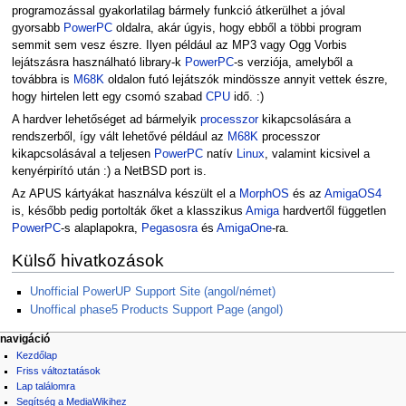
programozással gyakorlatilag bármely funkció átkerülhet a jóval
gyorsabb
PowerPC
oldalra, akár úgyis, hogy ebből a többi program
semmit sem vesz észre. Ilyen például az MP3 vagy Ogg Vorbis
lejátszásra használható library-k
PowerPC
-s verziója, amelyből a
továbbra is
M68K
oldalon futó lejátszók mindössze annyit vettek észre,
hogy hirtelen lett egy csomó szabad
CPU
idő. :)
A hardver lehetőséget ad bármelyik
processzor
kikapcsolására a
rendszerből, így vált lehetővé például az
M68K
processzor
kikapcsolásával a teljesen
PowerPC
natív
Linux
, valamint kicsivel a
kenyérpirító után :) a NetBSD port is.
Az APUS kártyákat használva készült el a
MorphOS
és az
AmigaOS4
is, később pedig portolták őket a klasszikus
Amiga
hardvertől független
PowerPC
-s alaplapokra,
Pegasosra
és
AmigaOne
-ra.
Külső hivatkozások
Unofficial PowerUP Support Site (angol/német)
Unoffical phase5 Products Support Page (angol)
navigáció
Kezdőlap
Friss változtatások
Lap találomra
Segítség a MediaWikihez