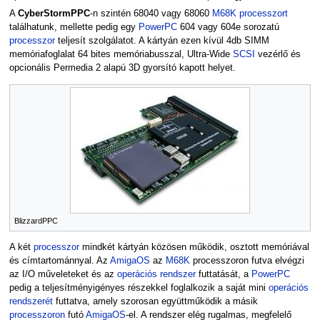
A
CyberStormPPC
-n szintén 68040 vagy 68060
M68K
processzort
találhatunk, mellette pedig egy
PowerPC
604 vagy 604e sorozatú
processzor
teljesít szolgálatot. A kártyán ezen kívül 4db SIMM
memóriafoglalat 64 bites memóriabusszal, Ultra-Wide
SCSI
vezérlő és
opcionális Permedia 2 alapú 3D gyorsító kapott helyet.
BlizzardPPC
A két
processzor
mindkét kártyán közösen működik, osztott memóriával
és címtartománnyal. Az
AmigaOS
az
M68K
processzoron futva elvégzi
az I/O műveleteket és az
operációs rendszer
futtatását, a
PowerPC
pedig a teljesítményigényes részekkel foglalkozik a saját mini
operációs
rendszerét
futtatva, amely szorosan együttműködik a másik
processzoron
futó
AmigaOS
-el. A rendszer elég rugalmas, megfelelő