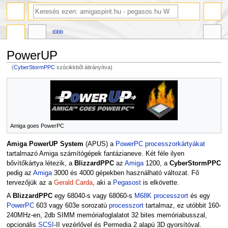
több
PowerUP
(
CyberStormPPC
szócikkből átirányítva)
Ugrás
Ugrás
a
a
navigációhoz
kereséshez
Amiga goes PowerPC
Amiga PowerUP System
(APUS) a
PowerPC
processzorkártyákat
tartalmazó Amiga számítógépek fantázianeve. Két féle ilyen
bővítőkártya létezik, a
BlizzardPPC
az
Amiga
1200, a
CyberStormPPC
pedig az
Amiga
3000 és 4000 gépekben használható változat. Fő
tervezőjük az a
Gerald Carda
, aki a
Pegasost
is elkövette.
A
BlizzardPPC
egy 68040-s vagy 68060-s
M68K
processzort
és egy
PowerPC
603 vagy 603e sorozatú
processzort
tartalmaz, ez utóbbit 160-
240MHz-en, 2db SIMM memóriafoglalatot 32 bites memóriabusszal,
opcionális
SCSI
-II vezérlővel és Permedia 2 alapú 3D gyorsítóval.