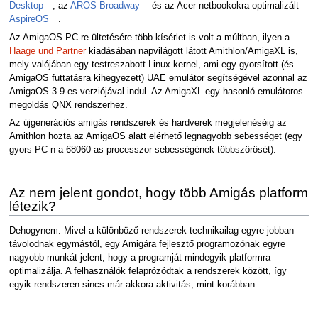
Desktop
, az
AROS Broadway
és az Acer netbookokra optimalizált
AspireOS
.
Az AmigaOS PC-re ültetésére több kísérlet is volt a múltban, ilyen a
Haage und Partner
kiadásában napvilágott látott Amithlon/AmigaXL is,
mely valójában egy testreszabott Linux kernel, ami egy gyorsított (és
AmigaOS futtatásra kihegyezett) UAE emulátor segítségével azonnal az
AmigaOS 3.9-es verziójával indul. Az AmigaXL egy hasonló emulátoros
megoldás QNX rendszerhez.
Az újgenerációs amigás rendszerek és hardverek megjelenéséig az
Amithlon hozta az AmigaOS alatt elérhető legnagyobb sebességet (egy
gyors PC-n a 68060-as processzor sebességének többszörösét).
Az nem jelent gondot, hogy több Amigás platform
létezik?
Dehogynem. Mivel a különböző rendszerek technikailag egyre jobban
távolodnak egymástól, egy Amigára fejlesztő programozónak egyre
nagyobb munkát jelent, hogy a programját mindegyik platformra
optimalizálja. A felhasználók felaprózódtak a rendszerek között, így
egyik rendszeren sincs már akkora aktivitás, mint korábban.