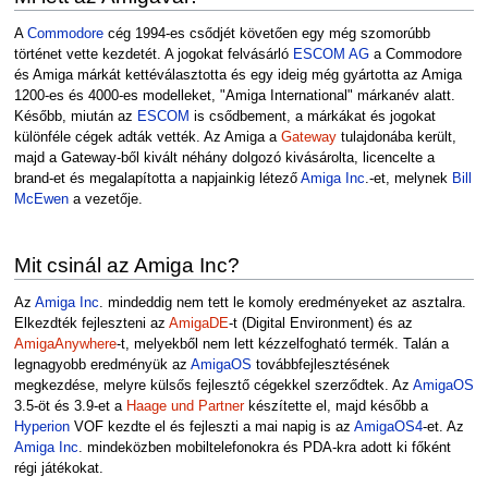
A
Commodore
cég 1994-es csődjét követően egy még szomorúbb
történet vette kezdetét. A jogokat felvásárló
ESCOM AG
a Commodore
és Amiga márkát kettéválasztotta és egy ideig még gyártotta az Amiga
1200-es és 4000-es modelleket, "Amiga International" márkanév alatt.
Később, miután az
ESCOM
is csődbement, a márkákat és jogokat
különféle cégek adták vették. Az Amiga a
Gateway
tulajdonába került,
majd a Gateway-ből kivált néhány dolgozó kivásárolta, licencelte a
brand-et és megalapította a napjainkig létező
Amiga Inc
.-et, melynek
Bill
McEwen
a vezetője.
Mit csinál az Amiga Inc?
Az
Amiga Inc
. mindeddig nem tett le komoly eredményeket az asztalra.
Elkezdték fejleszteni az
AmigaDE
-t (Digital Environment) és az
AmigaAnywhere
-t, melyekből nem lett kézzelfogható termék. Talán a
legnagyobb eredményük az
AmigaOS
továbbfejlesztésének
megkezdése, melyre külsős fejlesztő cégekkel szerződtek. Az
AmigaOS
3.5-öt és 3.9-et a
Haage und Partner
készítette el, majd később a
Hyperion
VOF kezdte el és fejleszti a mai napig is az
AmigaOS4
-et. Az
Amiga Inc
. mindeközben mobiltelefonokra és PDA-kra adott ki főként
régi játékokat.