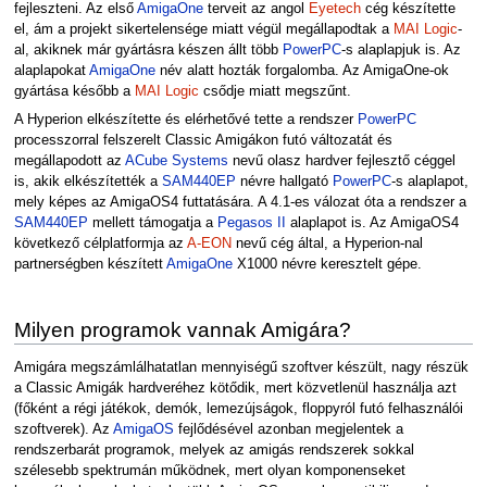
fejleszteni. Az első
AmigaOne
terveit az angol
Eyetech
cég készítette
el, ám a projekt sikertelensége miatt végül megállapodtak a
MAI Logic
-
al, akiknek már gyártásra készen állt több
PowerPC
-s alaplapjuk is. Az
alaplapokat
AmigaOne
név alatt hozták forgalomba. Az AmigaOne-ok
gyártása később a
MAI Logic
csődje miatt megszűnt.
A Hyperion elkészítette és elérhetővé tette a rendszer
PowerPC
processzorral felszerelt Classic Amigákon futó változatát és
megállapodott az
ACube Systems
nevű olasz hardver fejlesztő céggel
is, akik elkészítették a
SAM440EP
névre hallgató
PowerPC
-s alaplapot,
mely képes az AmigaOS4 futtatására. A 4.1-es válozat óta a rendszer a
SAM440EP
mellett támogatja a
Pegasos II
alaplapot is. Az AmigaOS4
következő célplatformja az
A-EON
nevű cég által, a Hyperion-nal
partnerségben készített
AmigaOne
X1000 névre keresztelt gépe.
Milyen programok vannak Amigára?
Amigára megszámlálhatatlan mennyiségű szoftver készült, nagy részük
a Classic Amigák hardveréhez kötődik, mert közvetlenül használja azt
(főként a régi játékok, demók, lemezújságok, floppyról futó felhasználói
szoftverek). Az
AmigaOS
fejlődésével azonban megjelentek a
rendszerbarát programok, melyek az amigás rendszerek sokkal
szélesebb spektrumán működnek, mert olyan komponenseket