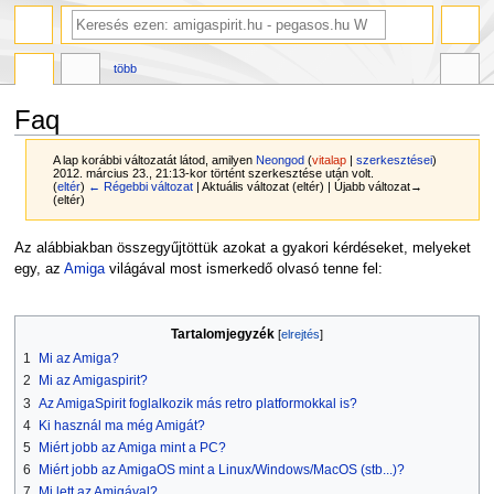
több
Faq
A lap korábbi változatát látod, amilyen
Neongod
(
vitalap
|
szerkesztései
)
2012. március 23., 21:13-kor történt szerkesztése után volt.
(
eltér
)
← Régebbi változat
| Aktuális változat (eltér) | Újabb változat→
(eltér)
Ugrás
Ugrás
Az alábbiakban összegyűjtöttük azokat a gyakori kérdéseket, melyeket
a
a
egy, az
Amiga
világával most ismerkedő olvasó tenne fel:
navigációhoz
kereséshez
Tartalomjegyzék
1
Mi az Amiga?
2
Mi az Amigaspirit?
3
Az AmigaSpirit foglalkozik más retro platformokkal is?
4
Ki használ ma még Amigát?
5
Miért jobb az Amiga mint a PC?
6
Miért jobb az AmigaOS mint a Linux/Windows/MacOS (stb...)?
7
Mi lett az Amigával?