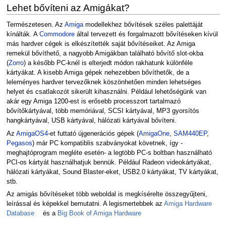
Lehet bővíteni az Amigákat?
Természetesen. Az
Amiga
modellekhez bővítések széles palettáját
kínálták. A
Commodore
által tervezett és forgalmazott bővítéseken kívül
más hardver cégek is elkészítették saját bővítéseiket. Az Amiga
remekül bővíthető, a nagyobb Amigákban található bővítő slot-okba
(
Zorro
) a később PC-knél is elterjedt módon rakhatunk különféle
kártyákat. A kisebb Amiga gépek nehezebben bővíthetők, de a
leleményes hardver tervezőknek köszönhetően minden lehetséges
helyet és csatlakozót sikerült kihasználni. Például lehetőségünk van
akár egy Amiga 1200-est is erősebb processzort tartalmazó
bővítőkártyával, több memóriával, SCSI kártyával, MP3 gyorsítós
hangkártyával, USB kártyával, hálózati kártyával bővíteni.
Az
AmigaOS4
-et futtató újgenerációs gépek (
AmigaOne
,
SAM440EP
,
Pegasos
) már PC kompatiblis szabványokat követnek, így -
meghajtóprogram megléte esetén- a legtöbb PC-s boltban használható
PCI-os kártyát használhatjuk bennük. Például Radeon videokártyákat,
hálózati kártyákat, Sound Blaster-eket, USB2.0 kártyákat, TV kártyákat,
stb.
Az amigás bővítéseket több weboldal is megkísérelte összegyűjteni,
leírással és képekkel bemutatni. A legismertebbek az
Amiga Hardware
Database
és a
Big Book of Amiga Hardware