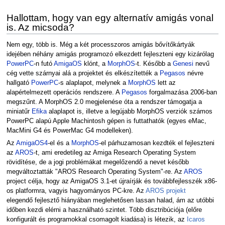
Hallottam, hogy van egy alternatív amigás vonal
is. Az micsoda?
Nem egy, több is. Még a két processzoros amigás bővítőkártyák
idejében néhány amigás programozó elkezdett fejleszteni egy kizárólag
PowerPC
-n futó
AmigaOS
klónt, a
MorphOS
-t. Később a
Genesi
nevű
cég vette szárnyai alá a projektet és elkészítették a
Pegasos
névre
hallgató
PowerPC
-s alaplapot, melynek a
MorphOS
lett az
alapértelmezett operációs rendszere. A
Pegasos
forgalmazása 2006-ban
megszűnt. A MorphOS 2.0 megjelenése óta a rendszer támogatja a
miniatűr
Efika
alaplapot is, illetve a legújabb MorphOS verziók számos
PowerPC alapú Apple Machintosh gépen is futtathatók (egyes eMac,
MacMini G4 és PowerMac G4 modelleken).
Az
AmigaOS4
-el és a
MorphOS
-el párhuzamosan kezdték el fejleszteni
az
AROS
-t, ami eredetileg az Amiga Research Operating System
rövidítése, de a jogi problémákat megelőzendő a nevet később
megváltoztatták "AROS Research Operating System"-re. Az
AROS
project célja, hogy az AmigaOS 3.1-et újraírják és továbbfejlesszék x86-
os platformra, vagyis hagyományos PC-kre. Az
AROS projekt
elegendő fejlesztő hiányában meglehetősen lassan halad, ám az utóbbi
időben kezdi elérni a használható szintet. Több disztribúciója (előre
konfigurált és programokkal csomagolt kiadása) is létezik, az
Icaros