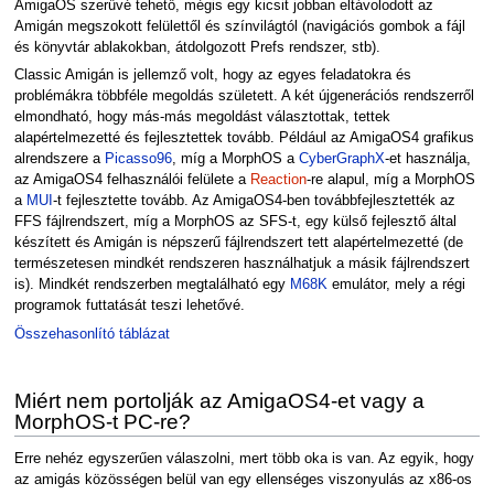
AmigaOS szerűvé tehető, mégis egy kicsit jobban eltávolodott az
Amigán megszokott felülettől és színvilágtól (navigációs gombok a fájl
és könyvtár ablakokban, átdolgozott Prefs rendszer, stb).
Classic Amigán is jellemző volt, hogy az egyes feladatokra és
problémákra többféle megoldás született. A két újgenerációs rendszerről
elmondható, hogy más-más megoldást választottak, tettek
alapértelmezetté és fejlesztettek tovább. Például az AmigaOS4 grafikus
alrendszere a
Picasso96
, míg a MorphOS a
CyberGraphX
-et használja,
az AmigaOS4 felhasználói felülete a
Reaction
-re alapul, míg a MorphOS
a
MUI
-t fejlesztette tovább. Az AmigaOS4-ben továbbfejlesztették az
FFS fájlrendszert, míg a MorphOS az SFS-t, egy külső fejlesztő által
készített és Amigán is népszerű fájlrendszert tett alapértelmezetté (de
természetesen mindkét rendszeren használhatjuk a másik fájlrendszert
is). Mindkét rendszerben megtalálható egy
M68K
emulátor, mely a régi
programok futtatását teszi lehetővé.
Összehasonlító táblázat
Miért nem portolják az AmigaOS4-et vagy a
MorphOS-t PC-re?
Erre nehéz egyszerűen válaszolni, mert több oka is van. Az egyik, hogy
az amigás közösségen belül van egy ellenséges viszonyulás az x86-os