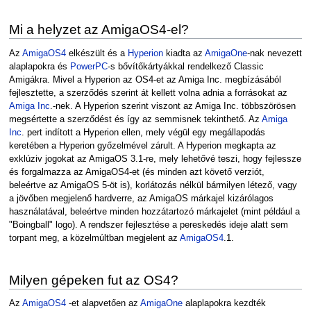
Mi a helyzet az AmigaOS4-el?
Az
AmigaOS4
elkészült és a
Hyperion
kiadta az
AmigaOne
-nak nevezett
alaplapokra és
PowerPC
-s bővítőkártyákkal rendelkező Classic
Amigákra. Mivel a Hyperion az OS4-et az Amiga Inc. megbízásából
fejlesztette, a szerződés szerint át kellett volna adnia a forrásokat az
Amiga Inc
.-nek. A Hyperion szerint viszont az Amiga Inc. többszörösen
megsértette a szerződést és így az semmisnek tekinthető. Az
Amiga
Inc
. pert indított a Hyperion ellen, mely végül egy megállapodás
keretében a Hyperion győzelmével zárult. A Hyperion megkapta az
exklúziv jogokat az AmigaOS 3.1-re, mely lehetővé teszi, hogy fejlessze
és forgalmazza az AmigaOS4-et (és minden azt követő verziót,
beleértve az AmigaOS 5-öt is), korlátozás nélkül bármilyen létező, vagy
a jövőben megjelenő hardverre, az AmigaOS márkajel kizárólagos
használatával, beleértve minden hozzátartozó márkajelet (mint például a
"Boingball" logo). A rendszer fejlesztése a pereskedés ideje alatt sem
torpant meg, a közelmúltban megjelent az
AmigaOS4
.1.
Milyen gépeken fut az OS4?
Az
AmigaOS4
-et alapvetően az
AmigaOne
alaplapokra kezdték