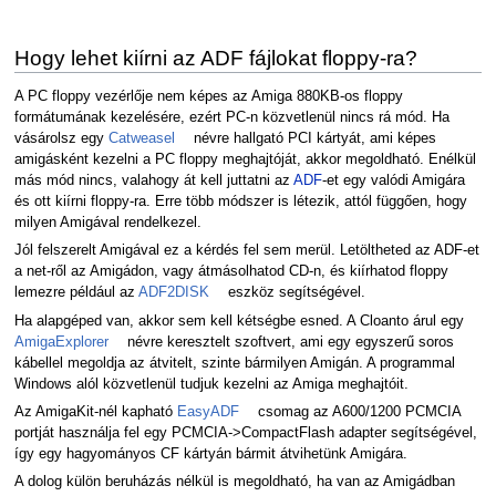
Hogy lehet kiírni az ADF fájlokat floppy-ra?
A PC floppy vezérlője nem képes az Amiga 880KB-os floppy
formátumának kezelésére, ezért PC-n közvetlenül nincs rá mód. Ha
vásárolsz egy
Catweasel
névre hallgató PCI kártyát, ami képes
amigásként kezelni a PC floppy meghajtóját, akkor megoldható. Enélkül
más mód nincs, valahogy át kell juttatni az
ADF
-et egy valódi Amigára
és ott kiírni floppy-ra. Erre több módszer is létezik, attól függően, hogy
milyen Amigával rendelkezel.
Jól felszerelt Amigával ez a kérdés fel sem merül. Letöltheted az ADF-et
a net-ről az Amigádon, vagy átmásolhatod CD-n, és kiírhatod floppy
lemezre például az
ADF2DISK
eszköz segítségével.
Ha alapgéped van, akkor sem kell kétségbe esned. A Cloanto árul egy
AmigaExplorer
névre keresztelt szoftvert, ami egy egyszerű soros
kábellel megoldja az átvitelt, szinte bármilyen Amigán. A programmal
Windows alól közvetlenül tudjuk kezelni az Amiga meghajtóit.
Az AmigaKit-nél kapható
EasyADF
csomag az A600/1200 PCMCIA
portját használja fel egy PCMCIA->CompactFlash adapter segítségével,
így egy hagyományos CF kártyán bármit átvihetünk Amigára.
A dolog külön beruházás nélkül is megoldható, ha van az Amigádban