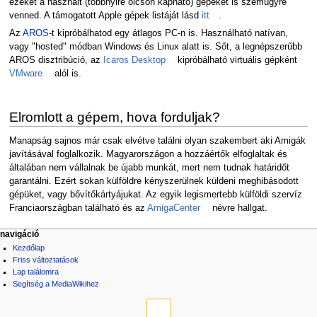
ezeket a használt (többnyire olcsón kapható) gépeket is szemügyre
venned. A támogatott Apple gépek listáját lásd
itt
.
Az
AROS
-t kipróbálhatod egy átlagos PC-n is. Használható natívan,
vagy "hosted" módban Windows és Linux alatt is. Sőt, a legnépszerűbb
AROS disztribúció, az
Icaros Desktop
kipróbálható virtuális gépként
VMware
alól is.
Elromlott a gépem, hova forduljak?
Manapság sajnos már csak elvétve találni olyan szakembert aki Amigák
javításával foglalkozik. Magyarországon a hozzáértők elfoglaltak és
általában nem vállalnak be újabb munkát, mert nem tudnak határidőt
garantálni. Ezért sokan külföldre kényszerülnek küldeni meghibásodott
gépüket, vagy bővítőkártyájukat. Az egyik legismertebb külföldi szervíz
Franciaországban található és az
AmigaCenter
névre hallgat.
navigáció
Kezdőlap
Friss változtatások
Lap találomra
Segítség a MediaWikihez