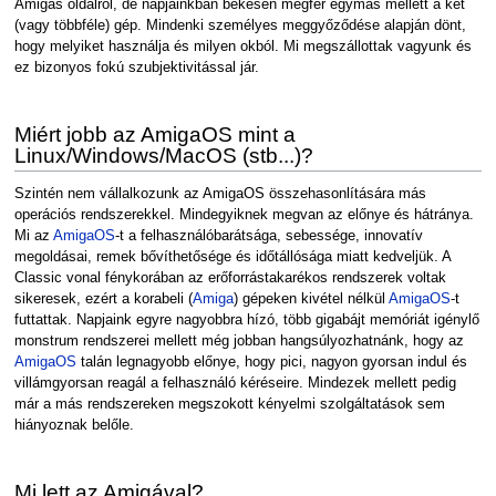
Amigás oldalról, de napjainkban békésen megfér egymás mellett a két
(vagy többféle) gép. Mindenki személyes meggyőződése alapján dönt,
hogy melyiket használja és milyen okból. Mi megszállottak vagyunk és
ez bizonyos fokú szubjektivitással jár.
Miért jobb az AmigaOS mint a
Linux/Windows/MacOS (stb...)?
Szintén nem vállalkozunk az AmigaOS összehasonlítására más
operációs rendszerekkel. Mindegyiknek megvan az előnye és hátránya.
Mi az
AmigaOS
-t a felhasználóbarátsága, sebessége, innovatív
megoldásai, remek bővíthetősége és időtállósága miatt kedveljük. A
Classic vonal fénykorában az erőforrástakarékos rendszerek voltak
sikeresek, ezért a korabeli (
Amiga
) gépeken kivétel nélkül
AmigaOS
-t
futtattak. Napjaink egyre nagyobbra hízó, több gigabájt memóriát igénylő
monstrum rendszerei mellett még jobban hangsúlyozhatnánk, hogy az
AmigaOS
talán legnagyobb előnye, hogy pici, nagyon gyorsan indul és
villámgyorsan reagál a felhasználó kéréseire. Mindezek mellett pedig
már a más rendszereken megszokott kényelmi szolgáltatások sem
hiányoznak belőle.
Mi lett az Amigával?