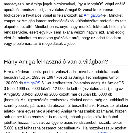
megegyezni az Amiga jogok birtokosaival, így a MorphOS végül önálló
operációs rendszer lett, a hivatalos AmigaOS vonal konkurense.
Időközben a hivatalos vonal is felzárkózott az
AmigaOS4
-el. Mindkét
csapat az Amigán ismert technológiákból különbözőket preferált és tett
alapértelmezetté. Mindketten iszonyú nagy munkát fektettek bele saját
rendszerükbe, ezért egyikük sem akarja veszni hagyni azt, amit eddig
elért és mindketten meg van győződve arról, hogy az adott feladatra
vagy problémára az ő megoldásuk a jobb.
Hány Amiga felhasználó van a világban?
Erre a kérdésre nehéz pontos választ adni, mivel az adatokat csak
becsülni tudjuk. 1995 és 1997 között az Amiga Technologies GmbH
120.000 db
AmigaOS
3.1-et értékesített (hivatalos adat). Az AmigaOS
3.5-ből 1999 és 2000 között 12.000 db kelt el (hivatalos adat), míg az
AmigaOS 3.9-ből 2000 és 2005 között már csupán kb. 6000 db
(becsült). Az újgenerációs rendszerek eladási adatai még az utóbbinál is
szerényebbek, pár ezres darabszámról beszélhetünk. Persze az eladási
adatok nem egyeznek a jelenlegi Amiga felhasználók számával, hiszen
sok ember több rendszert is megvett, mások pedig kalóz forrásból
jutottak hozzá. Ha csak az újgenerációs rendszereket nézzük, akkor
5.000 alatti felhasználószámot becsülhetünk. Ha hozzávesszük azokat