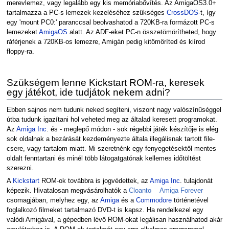
merevlemez, vagy legalább egy kis memóriabővítés. Az AmigaOS3.0+
tartalmazza a PC-s lemezek kezeléséhez szükséges
CrossDOS
-t, így
egy 'mount PC0:' paranccsal beolvashatod a 720KB-ra formázott PC-s
lemezeket
AmigaOS
alatt. Az ADF-eket PC-n összetömörítheted, hogy
ráférjenek a 720KB-os lemezre, Amigán pedig kitömöríted és kiírod
floppy-ra.
Szükségem lenne Kickstart ROM-ra, keresek
egy játékot, ide tudjátok nekem adni?
Ebben sajnos nem tudunk neked segíteni, viszont nagy valószínűséggel
útba tudunk igazítani hol veheted meg az általad keresett programokat.
Az
Amiga Inc
. és - meglepő módon - sok régebbi játék készítője is elég
sok oldalnak a bezárását kezdeményezte általa illegálisnak tartott file-
csere, vagy tartalom miatt. Mi szeretnénk egy fenyegetésektől mentes
oldalt fenntartani és minél több látogatgatónak kellemes időtöltést
szerezni.
A
Kickstart
ROM-ok továbbra is jogvédettek, az
Amiga Inc
. tulajdonát
képezik. Hivatalosan megvásárolhatók a
Cloanto
Amiga Forever
csomagjában, melyhez egy, az
Amiga
és a
Commodore
történetével
foglalkozó filmeket tartalmazó DVD-t is kapsz. Ha rendelkezel egy
valódi Amigával, a gépedben lévő ROM-okat legálisan használhatod akár