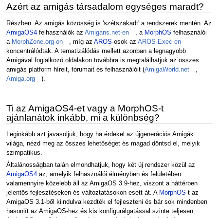
Azért az amigás társadalom egységes maradt?
Részben. Az amigás közösség is 'szétszakadt' a rendszerek mentén. Az
AmigaOS4
felhasználók az
Amigans.net-en
, a
MorphOS
felhasználói
a
MorphZone.org-on
, míg az
AROS
-osok az
AROS-Exec-en
koncentrálódtak. A tematizálódás mellett azonban a legnagyobb
Amigával foglalkozó oldalakon továbbra is megtalálhatjuk az összes
amigás platform híreit, fórumait és felhasználóit (
AmigaWorld.net
,
Amiga.org
).
Ti az AmigaOS4-et vagy a MorphOS-t
ajánlanátok inkább, mi a különbség?
Leginkább azt javasoljuk, hogy ha érdekel az újgenerációs Amigák
világa, nézd meg az összes lehetőséget és magad döntsd el, melyik
szimpatikus.
Általánosságban talán elmondhatjuk, hogy két új rendszer közül az
AmigaOS4
az, amelyik felhasználói élményben és felületében
valamennyire közelebb áll az AmigaOS 3.9-hez, viszont a háttérben
jelentős fejlesztéseken és változtatásokon esett át. A
MorphOS
-t az
AmigaOS 3.1-ből kiindulva kezdték el fejleszteni és bár sok mindenben
hasonlít az AmigaOS-hez és kis konfigurálgatással szinte teljesen