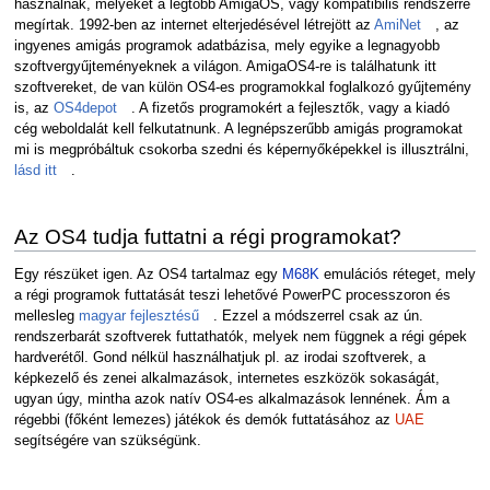
használnak, melyeket a legtöbb AmigaOS, vagy kompatibilis rendszerre
megírtak. 1992-ben az internet elterjedésével létrejött az
AmiNet
, az
ingyenes amigás programok adatbázisa, mely egyike a legnagyobb
szoftvergyűjteményeknek a világon. AmigaOS4-re is találhatunk itt
szoftvereket, de van külön OS4-es programokkal foglalkozó gyűjtemény
is, az
OS4depot
. A fizetős programokért a fejlesztők, vagy a kiadó
cég weboldalát kell felkutatnunk. A legnépszerűbb amigás programokat
mi is megpróbáltuk csokorba szedni és képernyőképekkel is illusztrálni,
lásd itt
.
Az OS4 tudja futtatni a régi programokat?
Egy részüket igen. Az OS4 tartalmaz egy
M68K
emulációs réteget, mely
a régi programok futtatását teszi lehetővé PowerPC processzoron és
mellesleg
magyar fejlesztésű
. Ezzel a módszerrel csak az ún.
rendszerbarát szoftverek futtathatók, melyek nem függnek a régi gépek
hardverétől. Gond nélkül használhatjuk pl. az irodai szoftverek, a
képkezelő és zenei alkalmazások, internetes eszközök sokaságát,
ugyan úgy, mintha azok natív OS4-es alkalmazások lennének. Ám a
régebbi (főként lemezes) játékok és demók futtatásához az
UAE
segítségére van szükségünk.