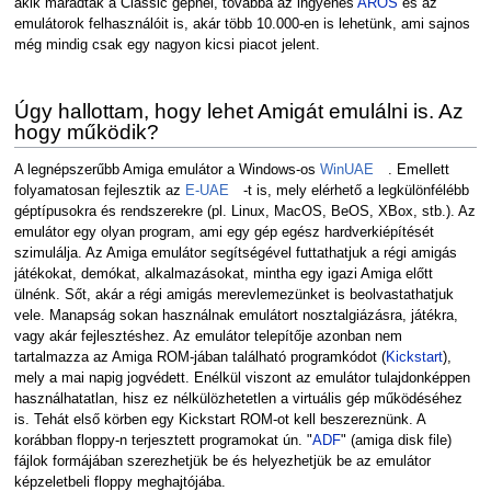
akik maradtak a Classic gépnél, továbbá az ingyenes
AROS
és az
emulátorok felhasználóit is, akár több 10.000-en is lehetünk, ami sajnos
még mindig csak egy nagyon kicsi piacot jelent.
Úgy hallottam, hogy lehet Amigát emulálni is. Az
hogy működik?
A legnépszerűbb Amiga emulátor a Windows-os
WinUAE
. Emellett
folyamatosan fejlesztik az
E-UAE
-t is, mely elérhető a legkülönfélébb
géptípusokra és rendszerekre (pl. Linux, MacOS, BeOS, XBox, stb.). Az
emulátor egy olyan program, ami egy gép egész hardverkiépítését
szimulálja. Az Amiga emulátor segítségével futtathatjuk a régi amigás
játékokat, demókat, alkalmazásokat, mintha egy igazi Amiga előtt
ülnénk. Sőt, akár a régi amigás merevlemezünket is beolvastathatjuk
vele. Manapság sokan használnak emulátort nosztalgiázásra, játékra,
vagy akár fejlesztéshez. Az emulátor telepítője azonban nem
tartalmazza az Amiga ROM-jában található programkódot (
Kickstart
),
mely a mai napig jogvédett. Enélkül viszont az emulátor tulajdonképpen
használhatatlan, hisz ez nélkülözhetetlen a virtuális gép működéséhez
is. Tehát első körben egy Kickstart ROM-ot kell beszereznünk. A
korábban floppy-n terjesztett programokat ún. "
ADF
" (amiga disk file)
fájlok formájában szerezhetjük be és helyezhetjük be az emulátor
képzeletbeli floppy meghajtójába.