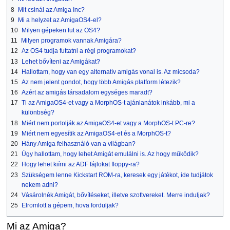
8
Mit csinál az Amiga Inc?
9
Mi a helyzet az AmigaOS4-el?
10
Milyen gépeken fut az OS4?
11
Milyen programok vannak Amigára?
12
Az OS4 tudja futtatni a régi programokat?
13
Lehet bővíteni az Amigákat?
14
Hallottam, hogy van egy alternatív amigás vonal is. Az micsoda?
15
Az nem jelent gondot, hogy több Amigás platform létezik?
16
Azért az amigás társadalom egységes maradt?
17
Ti az AmigaOS4-et vagy a MorphOS-t ajánlanátok inkább, mi a
különbség?
18
Miért nem portolják az AmigaOS4-et vagy a MorphOS-t PC-re?
19
Miért nem egyesítik az AmigaOS4-et és a MorphOS-t?
20
Hány Amiga felhasználó van a világban?
21
Úgy hallottam, hogy lehet Amigát emulálni is. Az hogy működik?
22
Hogy lehet kiírni az ADF fájlokat floppy-ra?
23
Szükségem lenne Kickstart ROM-ra, keresek egy játékot, ide tudjátok
nekem adni?
24
Vásárolnék Amigát, bővítéseket, illetve szoftvereket. Merre induljak?
25
Elromlott a gépem, hova forduljak?
Mi az Amiga?