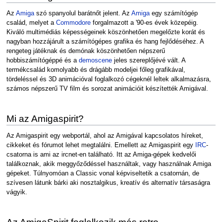
Az
Amiga
szó spanyolul barátnőt jelent. Az
Amiga
egy számítógép
család, melyet a
Commodore
forgalmazott a '90-es évek közepéig.
Kiváló multimédiás képességeinek köszönhetően megelőzte korát és
nagyban hozzájárult a számítógépes grafika és hang fejlődéséhez. A
rengeteg játéknak és demónak köszönhetően népszerű
hobbiszámítógéppé és a
demoscene
jeles szereplőjévé vált. A
termékcsalád komolyabb és drágább modeljei főleg grafikával,
tördeléssel és 3D animációval foglalkozó cégeknél leltek alkalmazásra,
számos népszerű TV film és sorozat animációit készítették Amigával.
Mi az Amigaspirit?
Az Amigaspirit egy webportál, ahol az Amigával kapcsolatos híreket,
cikkeket és fórumot lehet megtalálni. Emellett az Amigaspirit egy
IRC
-
csatorna is ami az ircnet-en található. Itt az Amiga-gépek kedvelői
találkoznak, akik meggyőződéssel használtak, vagy használnak Amiga
gépeket. Túlnyomóan a Classic vonal képviseltetik a csatornán, de
szívesen látunk bárki aki nosztalgikus, kreatív és alternatív társaságra
vágyik.