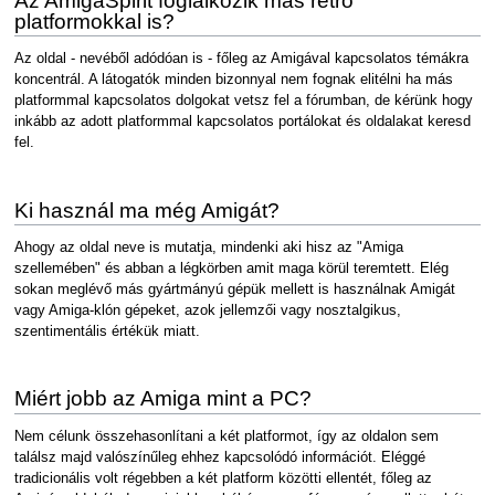
Az AmigaSpirit foglalkozik más retro
platformokkal is?
Az oldal - nevéből adódóan is - főleg az Amigával kapcsolatos témákra
koncentrál. A látogatók minden bizonnyal nem fognak elitélni ha más
platformmal kapcsolatos dolgokat vetsz fel a fórumban, de kérünk hogy
inkább az adott platformmal kapcsolatos portálokat és oldalakat keresd
fel.
Ki használ ma még Amigát?
Ahogy az oldal neve is mutatja, mindenki aki hisz az "Amiga
szellemében" és abban a légkörben amit maga körül teremtett. Elég
sokan meglévő más gyártmányú gépük mellett is használnak Amigát
vagy Amiga-klón gépeket, azok jellemzői vagy nosztalgikus,
szentimentális értékük miatt.
Miért jobb az Amiga mint a PC?
Nem célunk összehasonlítani a két platformot, így az oldalon sem
találsz majd valószínűleg ehhez kapcsolódó információt. Eléggé
tradicionális volt régebben a két platform közötti ellentét, főleg az