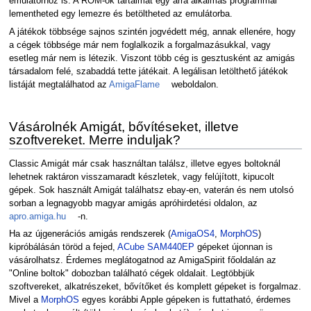
emulátorhoz is. A ROM-ok tartalmát egy arra alkalmas programmal
lementheted egy lemezre és betöltheted az emulátorba.
A játékok többsége sajnos szintén jogvédett még, annak ellenére, hogy
a cégek többsége már nem foglalkozik a forgalmazásukkal, vagy
esetleg már nem is létezik. Viszont több cég is gesztusként az amigás
társadalom felé, szabaddá tette játékait. A legálisan letölthető játékok
listáját megtalálhatod az
AmigaFlame
weboldalon.
Vásárolnék Amigát, bővítéseket, illetve
szoftvereket. Merre induljak?
Classic Amigát már csak használtan találsz, illetve egyes boltoknál
lehetnek raktáron visszamaradt készletek, vagy felújított, kipucolt
gépek. Sok használt Amigát találhatsz ebay-en, vaterán és nem utolsó
sorban a legnagyobb magyar amigás apróhirdetési oldalon, az
apro.amiga.hu
-n.
Ha az újgenerációs amigás rendszerek (
AmigaOS4
,
MorphOS
)
kipróbálásán töröd a fejed,
ACube
SAM440EP
gépeket újonnan is
vásárolhatsz. Érdemes meglátogatnod az AmigaSpirit főoldalán az
"Online boltok" dobozban található cégek oldalait. Legtöbbjük
szoftvereket, alkatrészeket, bővítőket és komplett gépeket is forgalmaz.
Mivel a
MorphOS
egyes korábbi Apple gépeken is futtatható, érdemes