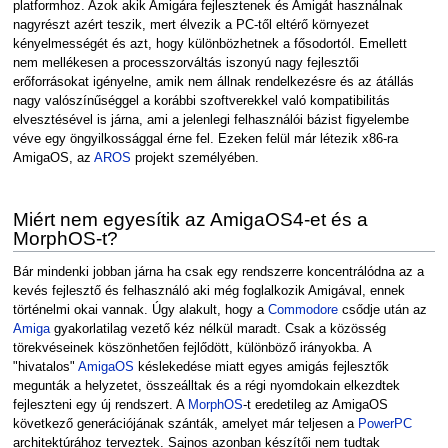
platformhoz. Azok akik Amigára fejlesztenek és Amigát használnak
nagyrészt azért teszik, mert élvezik a PC-től eltérő környezet
kényelmességét és azt, hogy különbözhetnek a fősodortól. Emellett
nem mellékesen a processzorváltás iszonyú nagy fejlesztői
erőforrásokat igényelne, amik nem állnak rendelkezésre és az átállás
nagy valószínűséggel a korábbi szoftverekkel való kompatibilitás
elvesztésével is járna, ami a jelenlegi felhasználói bázist figyelembe
véve egy öngyilkossággal érne fel. Ezeken felül már létezik x86-ra
AmigaOS, az
AROS
projekt személyében.
Miért nem egyesítik az AmigaOS4-et és a
MorphOS-t?
Bár mindenki jobban járna ha csak egy rendszerre koncentrálódna az a
kevés fejlesztő és felhasználó aki még foglalkozik Amigával, ennek
történelmi okai vannak. Úgy alakult, hogy a
Commodore
csődje után az
Amiga
gyakorlatilag vezető kéz nélkül maradt. Csak a közösség
törekvéseinek köszönhetően fejlődött, különböző irányokba. A
"hivatalos"
AmigaOS
késlekedése miatt egyes amigás fejlesztők
megunták a helyzetet, összeálltak és a régi nyomdokain elkezdtek
fejleszteni egy új rendszert. A
MorphOS
-t eredetileg az AmigaOS
következő generációjának szánták, amelyet már teljesen a
PowerPC
architektúrához terveztek. Sajnos azonban készítői nem tudtak